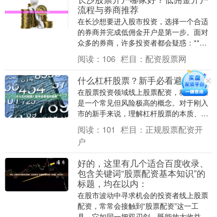
流程与券商推荐
在长沙想要进入股市投资，选择一个合适
的券商并完成低佣金开户是第一步。面对
众多的券商，许多投资者都会疑惑：**长
沙股票开户哪家好？** 本文将为您详细解
阅读：
106
栏目：
配资股票网
析低佣金开....
什么杠杆股票？新手必看避坑指南
在股票投资领域线上股票配资，杠杆股票
是一个常见但风险极高的概念。对于刚入
市的新手来说，理解杠杆股票的本质、运
作方式以及潜在风险至关重要。本文将为
阅读：
101
栏目：
正规股票配资开
你详细解析杠杆股....
户
好的，这里有几个适合百度收录、
包含关键词“股票配资基本知识”的
标题，均在以内：
在股市波动中寻求机会的投资者线上股票
配资，常常会接触到“股票配资”这一工
具。它如同一把双刃剑，既能放大收益，