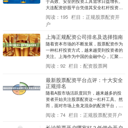
于高效、安全的投资工具需求日益增长。
大连配资炒股平台凭借其安全杠杆投资与
专业股票交易服务，正成为越来越多投资
阅读：
195
栏目：
正规股票配资开
者的选择。本文将....
户
上海正规配资公司排名及选择指南
随着资本市场的不断发展，股票配资作为
一种杠杆投资方式，越来越受到投资者的
关注。上海作为中国的金融中心，汇聚了
大量配资公司。然而，面对市场上众多配
阅读：
92
栏目：
配资股票网
资平台，如何筛选....
最新股票配资平台点评：十大安全
正规排名
随着A股市场活跃度回升，越来越多的投
资者开始关注股票配资这一杠杆工具。然
而，面对市场上鱼龙混杂的配资平台，如
何选择安全正规的平台成为投资者的核心
阅读：
74
栏目：
正规股票配资开户
痛点。本文将基于....
长沙股票开户哪家好？低佣金开户