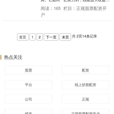
也可能加剧风险。理解股票配资基本知
阅读：
165
栏目：
正规股票配资开
识，是每一位考虑使....
户
共
2
页
14
条记录
首页
1
2
下一页
末页
热点关注
股票
配资
平台
线上炒股配资
公司
正规
精选
正规股票配资开户