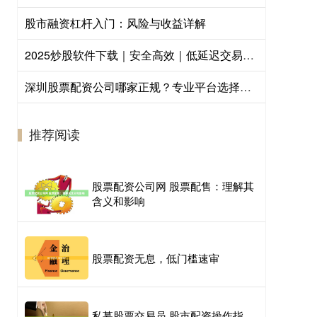
股市融资杠杆入门：风险与收益详解
2025炒股软件下载｜安全高效｜低延迟交易工具
深圳股票配资公司哪家正规？专业平台选择指南
推荐阅读
股票配资公司网 股票配售：理解其
含义和影响
股票配资无息，低门槛速审
私募股票交易员 股市配资操作指