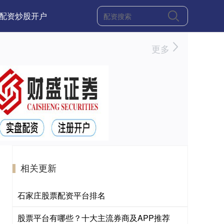
配资炒股开户
更多
相关更新
石家庄股票配资平台排名
股票平台有哪些？十大主流券商及APP推荐