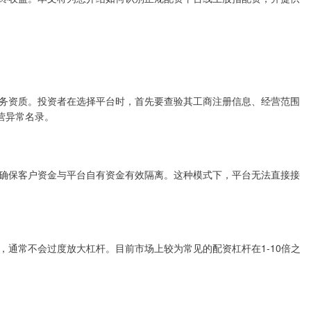
务资质。投资者在选择平台时，首先要查验其工商注册信息、经营范围
营异常名录。
确保客户资金与平台自有资金有效隔离。这种模式下，平台无法直接接
通常不会过度放大杠杆。目前市场上较为常见的配资杠杆在1-10倍之