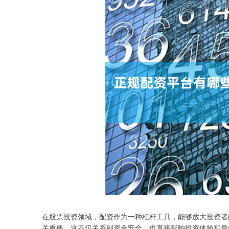
在股票投资领域，配资作为一种杠杆工具，能够放大投资者
关重要，这不仅关系到资金安全，也直接影响投资体验和最