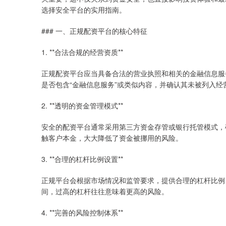
选择安全平台的实用指南。
### 一、正规配资平台的核心特征
1. **合法合规的经营资质**
正规配资平台应当具备合法的营业执照和相关的金融信息服
是否包含“金融信息服务”或类似内容，并确认其未被列入经
2. **透明的资金管理模式**
安全的配资平台通常采用第三方资金存管或银行托管模式，
触客户本金，大大降低了资金被挪用的风险。
3. **合理的杠杆比例设置**
正规平台会根据市场情况和监管要求，提供合理的杠杆比例，
间，过高的杠杆往往意味着更高的风险。
4. **完善的风险控制体系**