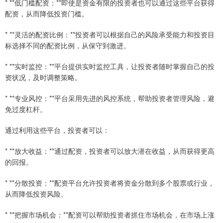
* **低门槛配资：**即使是资金有限的投资者也可以通过这些平台获得
配资，从而降低投资门槛。
* **灵活的配资比例：**投资者可以根据自己的风险承受能力和投资目
标选择不同的配资比例，从保守到激进。
* **实时监控：**平台提供实时监控工具，让投资者随时掌握自己的投
资状况，及时调整策略。
* **专业风控：**平台采用先进的风控系统，帮助投资者管理风险，避
免过度杠杆。
通过利用这些平台，投资者可以：
* **放大收益：**通过配资，投资者可以放大潜在收益，从而获得更高
的回报。
* **分散投资：**配资平台允许投资者将资金分散到多个股票或行业，
从而降低投资风险。
* **把握市场机会：**配资可以帮助投资者抓住市场机会，在市场上涨